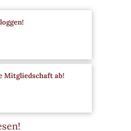
nloggen!
e Mitgliedschaft ab!
esen!