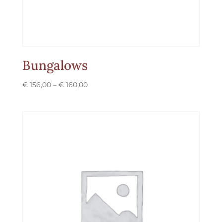
Bungalows
Preisspanne:
€
156,00
–
€
160,00
€ 156,00
bis
€ 160,00